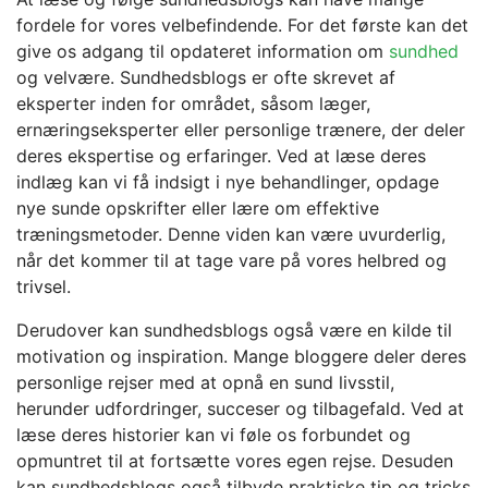
fordele for vores velbefindende. For det første kan det
give os adgang til opdateret information om
sundhed
og velvære. Sundhedsblogs er ofte skrevet af
eksperter inden for området, såsom læger,
ernæringseksperter eller personlige trænere, der deler
deres ekspertise og erfaringer. Ved at læse deres
indlæg kan vi få indsigt i nye behandlinger, opdage
nye sunde opskrifter eller lære om effektive
træningsmetoder. Denne viden kan være uvurderlig,
når det kommer til at tage vare på vores helbred og
trivsel.
Derudover kan sundhedsblogs også være en kilde til
motivation og inspiration. Mange bloggere deler deres
personlige rejser med at opnå en sund livsstil,
herunder udfordringer, succeser og tilbagefald. Ved at
læse deres historier kan vi føle os forbundet og
opmuntret til at fortsætte vores egen rejse. Desuden
kan sundhedsblogs også tilbyde praktiske tip og tricks