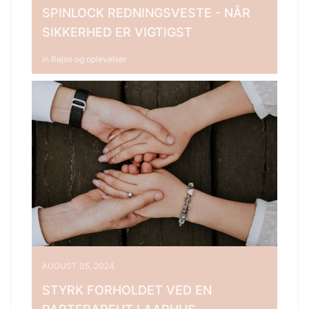
SPINLOCK REDNINGSVESTE - NÅR
SIKKERHED ER VIGTIGST
in
Rejse og oplevelser
AUGUST 05, 2024
STYRK FORHOLDET VED EN