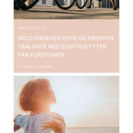
MARTS 31, 2025
HOLD ENERGIEN OPPE OG KROPPEN
I BALANCE MED ELEKTROLYTTER
FRA PUREPOWER
in
Indretning og bolig