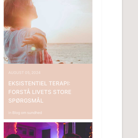
AUGUST 05, 2024
EKSISTENTIEL TERAPI:
FORSTÅ LIVETS STORE
SPØRGSMÅL
in
Blog om sundhed