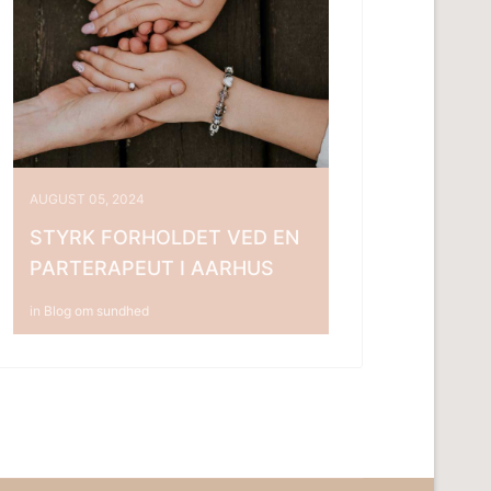
AUGUST 05, 2024
STYRK FORHOLDET VED EN
PARTERAPEUT I AARHUS
in
Blog om sundhed