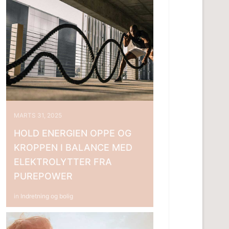
MARTS 31, 2025
HOLD ENERGIEN OPPE OG
KROPPEN I BALANCE MED
ELEKTROLYTTER FRA
PUREPOWER
in
Indretning og bolig