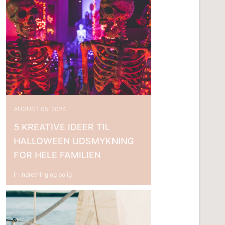
AUGUST 05, 2024
5 KREATIVE IDEER TIL
HALLOWEEN UDSMYKNING
FOR HELE FAMILIEN
in
Indretning og bolig