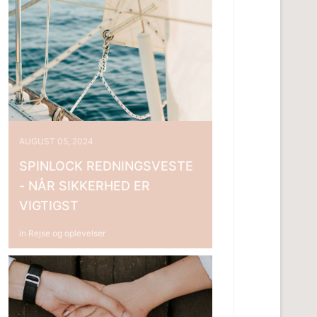
AUGUST 05, 2024
SPINLOCK REDNINGSVESTE
- NÅR SIKKERHED ER
VIGTIGST
in
Rejse og oplevelser