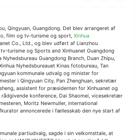
u, Qingyuan, Guangdong. Det blev arrangeret af
o, film og tv-turisme og sport,
Xinhua
net Co., Ltd., og blev udført af Lianzhou
og tv-turisme og Sports and Xinhuanet Guangdong
hua Nyhedsbureau Guangdong Branch, Duan Zhipu,
 Xinhua Nyhedsbureauet Kinas fotobureau, Tan
ingyuan kommunale udvalg og minister for
mester i Qingyuan City, Pan Zhenghuan, sekretær
heng, assistent for præsidenten for Xinhuanet og
 rådgivende konference, Dai Shaomei, vicesekretær
steren, Moritz Newmuller, international
fkurator annoncerede i fællesskab den nye start af
nale partiudvalg, sagde i sin velkomsttale, at