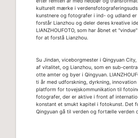
efter femten år med nedbør og transformat
kulturelt mærke i verdensfotograferingsudsti
kunstnere og fotografer i ind- og udland 
forstår Lianzhou og deler deres kreative i
LIANZHOUFOTO, som har åbnet et "vindue" fo
for at forstå Lianzhou.
Su Jindan, viceborgmester i Qingyuan City, 
af vitalitet, og Lianzhou, som en sub-centra
otte amter og byer i Qingyuan. LIANZHOUF
ti år med udforskning, dyrkning, innovation 
platform for tovejskommunikation til fotoin
fotografer, der er aktive i front af internati
konstant et smukt kapitel i fotokunst. Det
Qingyuan gå til verden og fortælle verden