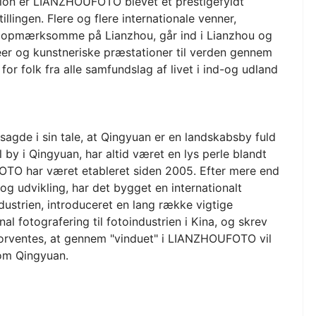
ion er LIANZHOUFOTO blevet et prestigefyldt
llingen. Flere og flere internationale venner,
er opmærksomme på Lianzhou, går ind i Lianzhou og
deer og kunstneriske præstationer til verden gennem
r folk fra alle samfundslag af livet i ind-og udland
sagde i sin tale, at Qingyuan er en landskabsby fuld
l by i Qingyuan, har altid været en lys perle blandt
OTO har været etableret siden 2005. Efter mere end
og udvikling, har det bygget en internationalt
dustrien, introduceret en lang række vigtige
onal fotografering til fotoindustrien i Kina, og skrev
 forventes, at gennem "vinduet" i LIANZHOUFOTO vil
 om Qingyuan.